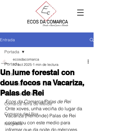
Entrada
Portada
ecosdacomarca
Portada
17 oct 2025
1 min de lectura
Un lume forestal con
Xeral
dous focos na Vacariza,
Comarca de Arzúa
Palas de Rei
Comarca de Deza
Ecos da Comarca/Palas de Rei
Comarca Terra de Melide
Onte xoves, unha veciña do lugar da 
Comarca da Ulloa
Vacariza (Remonde) Palas de Rei 
contactou con este medio para 
fotografía
informar que da noite do mércores 