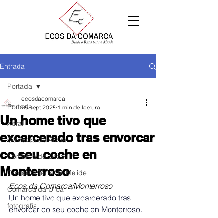
Entrada
Portada
ecosdacomarca
Portada
25 sept 2025
1 min de lectura
Un home tivo que
Xeral
excarcerado tras envorcar
Comarca de Arzúa
co seu coche en
Comarca de Deza
Monterroso
Comarca Terra de Melide
Ecos da Comarca/Monterroso
Comarca da Ulloa
Un home tivo que excarcerado tras 
fotografía
envorcar co seu coche en Monterroso. 