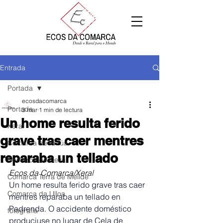
Entrada
Portada
ecosdacomarca
Portada
3 mar
1 min de lectura
Un home resulta ferido
Xeral
grave tras caer mentres
Comarca de Arzúa
reparaba un tellado
Comarca de Deza
Ecos da Comarca/Xeral
Comarca Terra de Melide
Un home resulta ferido grave tras caer 
Comarca da Ulloa
mentres reparaba un tellado en 
Padrenda. 
O accidente doméstico 
fotografía
produciuse no lugar de Cela de 