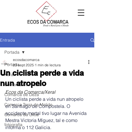
Entrada
Portada
ecosdacomarca
Portada
23 sept 2025
1 min de lectura
Un ciclista perde a vida
Xeral
nun atropelo
Comarca de Arzúa
Ecos da Comarca/Xeral
Comarca de Deza
Un ciclista perde a vida nun atropelo 
Comarca Terra de Melide
en Santiago de Compostela. 
O 
accidente mortal tivo lugar na Avenida 
Comarca da Ulloa
Mestra Victoria Míguez, tal e como 
fotografía
informa o 112 Galicia.