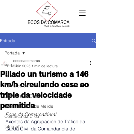
Entrada
Portada
ecosdacomarca
Portada
3 dic 2025
1 min de lectura
Pillado un turismo a 146
Xeral
km/h circulando case ao
Comarca de Arzúa
triple da velocidade
Comarca de Deza
permitida
Comarca Terra de Melide
Ecos da Comarca/Xeral
Comarca da Ulloa
Axentes da Agrupación de Tráfico da 
fotografía
Garda Civil da Comandancia de 