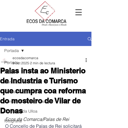
Entrada
Portada
ecosdacomarca
Portada
9 oct 2025
2 min de lectura
Palas insta ao Ministerio
Xeral
de Industria e Turismo
Comarca de Arzúa
que cumpra coa reforma
Comarca de Deza
do mosteiro de Vilar de
Comarca Terra de Melide
Donas
Comarca da Ulloa
Ecos da Comarca/Palas de Rei
fotografía
O Concello de Palas de Rei solicitará 