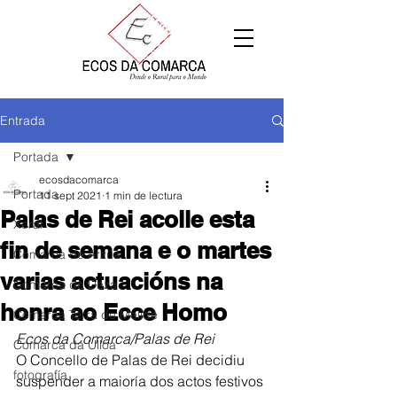
Entrada
Portada
ecosdacomarca
Portada
11 sept 2021
1 min de lectura
Palas de Rei acolle esta
Xeral
fin de semana e o martes
Comarca de Arzúa
varias actuacións na
Comarca de Deza
honra ao Ecce Homo
Comarca Terra de Melide
Ecos da Comarca/Palas de Rei
Comarca da Ulloa
O Concello de Palas de Rei decidiu 
fotografía
suspender a maioría dos actos festivos 