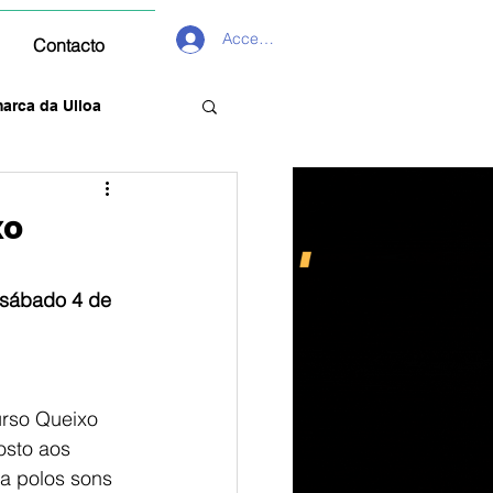
Acceder
Contacto
arca da Ulloa
xo
 sábado 4 de 
urso Queixo 
osto aos 
a polos sons 