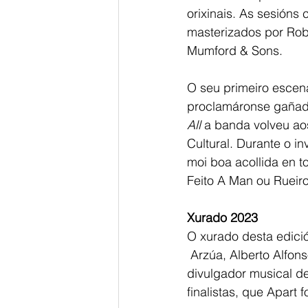
orixinais. As sesión
masterizados por Rob
Mumford & Sons.
O seu primeiro escena
proclamáronse gañado
All
 a banda volveu aos
Cultural. Durante o in
moi boa acollida en t
Feito A Man ou Rueiro
Xurado 2023
O xurado desta edici
 Arzúa, Alberto Alfonso, director do festival do queixo e Nonito Pereira, investigador e 
divulgador musical de
finalistas, que Apart