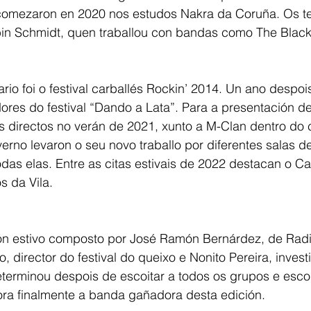
s comezaron en 2020 nos estudos Nakra da Coruña. Os t
in Schmidt, quen traballou con bandas como The Black
rio foi o festival carballés Rockin’ 2014. Un ano despoi
res do festival “Dando a Lata”. Para a presentación de
 directos no verán de 2021, xunto a M-Clan dentro do c
verno levaron o seu novo traballo por diferentes salas de
odas elas. Entre as citas estivais de 2022 destacan o Ca
s da Vila.
ón estivo composto por José Ramón Bernárdez, de Rad
terminou despois de escoitar a todos os grupos e escol
 fora finalmente a banda gañadora desta edición.