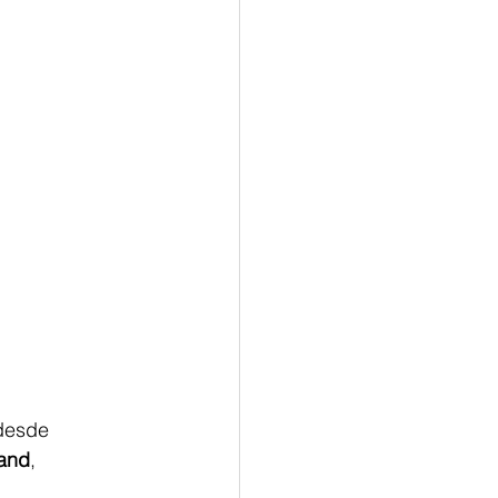
 desde
and
,