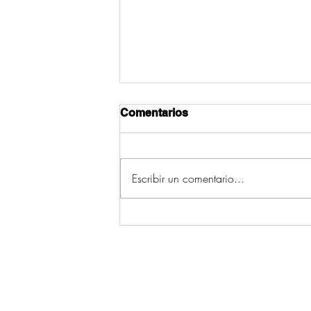
Comentarios
Escribir un comentario...
Os cinco concellos con
máis incendios da
provincia de Pontevedra
(2006-2015) están en Deza