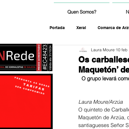
Quen Somos?
N
Portada
Xeral
Comarca de Arz
Laura Moure
10 feb
fotografía
Os carballes
Maquetón’ d
O grupo levará como
Laura Moure/Arzúa
O quinteto de Carbal
Maquetón de Arzúa, qu
santiagueses Señor S