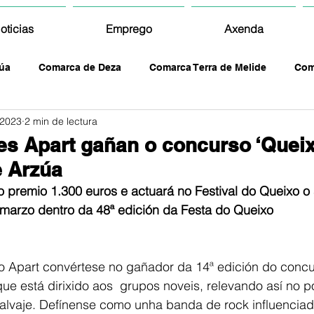
oticias
Emprego
Axenda
úa
Comarca de Deza
Comarca Terra de Melide
Com
 2023
2 min de lectura
es Apart gañan o concurso ‘Quei
e Arzúa
 premio 1.300 euros e actuará no Festival do Queixo o
marzo dentro da 48ª edición da Festa do Queixo
lo Apart convértese no gañador da 14ª edición do conc
e está dirixido aos  grupos noveis, relevando así no p
alvaje. Defínense como unha banda de rock influenciad