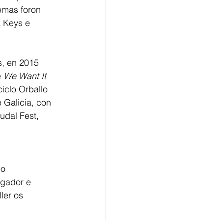
emas foron 
 Keys e 
s, en 2015 
 
We Want It 
iclo Orballo 
 Galicia, con 
udal Fest, 
io
ler os 