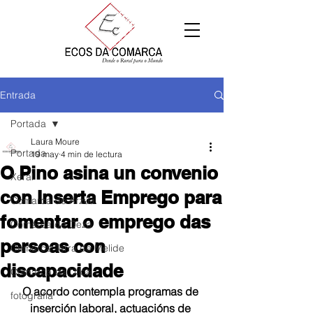
Entrada
Portada
Laura Moure
Portada
19 may
4 min de lectura
O Pino asina un convenio
Xeral
con Inserta Emprego para
Comarca de Arzúa
fomentar o emprego das
Comarca de Deza
persoas con
Comarca Terra de Melide
discapacidade
Comarca da Ulloa
O acordo contempla programas de 
fotografía
inserción laboral, actuacións de 