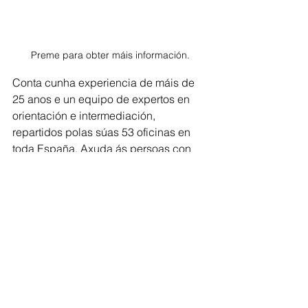
Preme para obter máis información.
Conta cunha experiencia de máis de 
25 anos e un equipo de expertos en 
orientación e intermediación, 
repartidos polas súas 53 oficinas en 
toda España. Axuda ás persoas con 
discapacidade a atopar emprego, 
fórmaas se é necesario, e ofrece ás 
empresas os mellores candidatos e 
candidatas para os postos que 
necesitan cubrir. Todo iso sen custo 
algún.
A actividade de Inserta Emprego 
enmárcase nos programas estatais 