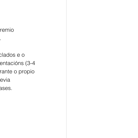
premio
.
clados e o
entacións (3-4
rante o propio
evia
ases.