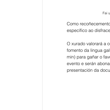
Fai 
Como recoñecemento á
específico ao disfrac
O xurado valorará a o
fomento da lingua ga
min) para gañar o fav
evento e serán abona
presentación da docu