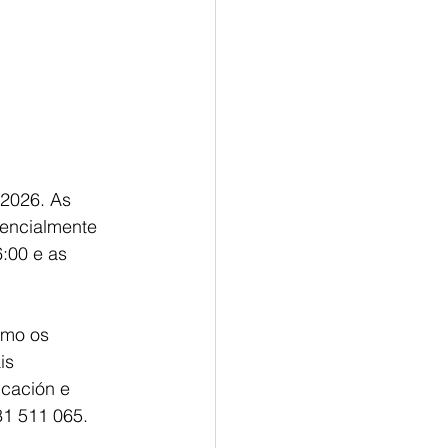
 2026. As
sencialmente
:00 e as 
omo os 
is 
cación e 
81 511 065.