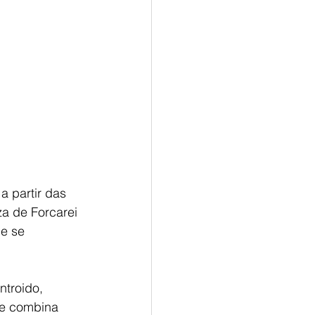
a partir das
za de Forcarei
e se 
ntroido, 
ue combina