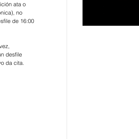
ción ata o 
nica), no 
sfile de 16:00 
vez, 
n desfile
o da cita.