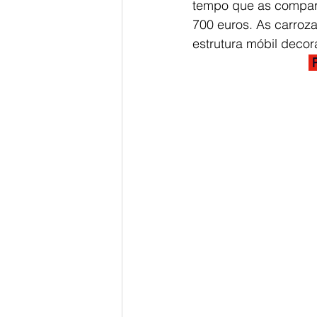
tempo que as compars
700 euros. As carroz
estrutura móbil deco
 