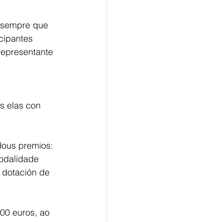
, sempre que
cipantes
representante
s elas con
 dous premios:
modalidade
a dotación de
00 euros, ao