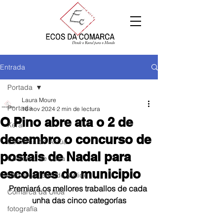
Entrada
Portada
Laura Moure
Portada
16 nov 2024
2 min de lectura
O Pino abre ata o 2 de
Xeral
decembro o concurso de
Comarca de Arzúa
postais de Nadal para
Comarca de Deza
escolares do municipio
Comarca Terra de Melide
Premiará os mellores traballos de cada 
Comarca da Ulloa
unha das cinco categorías
fotografía