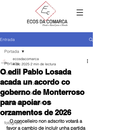
Entrada
Portada
ecosdacomarca
Portada
4 dic 2025
2 min de lectura
O edil Pablo Losada
Xeral
acada un acordo co
Comarca de Arzúa
goberno de Monterroso
Comarca de Deza
para apoiar os
Comarca Terra de Melide
orzamentos de 2026
Comarca da Ulloa
O concelleiro non adscrito votará a 
fotografía
favor a cambio de incluír unha partida 