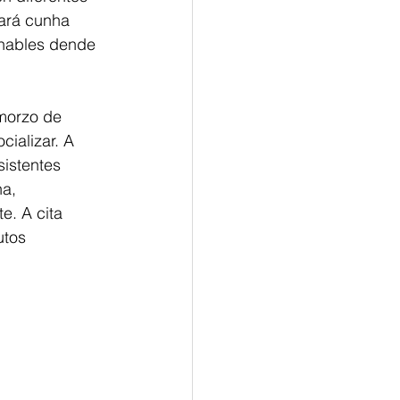
ará cunha
chables dende
morzo de
cializar. A
sistentes
a, 
e. A cita 
utos 