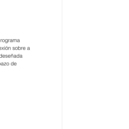
programa 
exión sobre a
 deseñada 
pazo de 