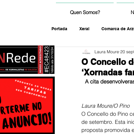
Quen Somos?
N
Portada
Xeral
Comarca de Arz
Laura Moure
20 sep
fotografía
O Concello d
‘Xornadas fa
A cita desenvolvera
Laura Moure/O Pino
O Concello do Pino ce
de setembro. Esta ini
proposta promovida en