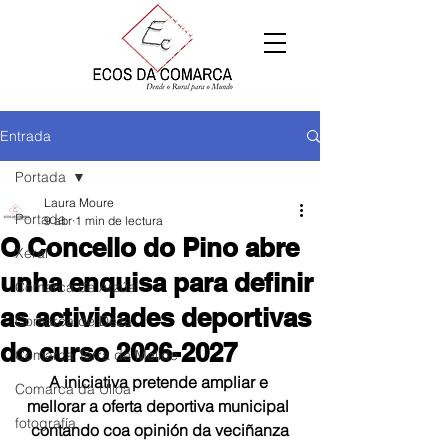
Entrada
Portada
Laura Moure
Portada
9 abr
1 min de lectura
O Concello do Pino abre
Xeral
unha enquisa para definir
Comarca de Arzúa
as actividades deportivas
Comarca de Deza
do curso 2026-2027
Comarca Terra de Melide
A iniciativa pretende ampliar e 
Comarca da Ulloa
mellorar a oferta deportiva municipal 
fotografía
contando coa opinión da veciñanza