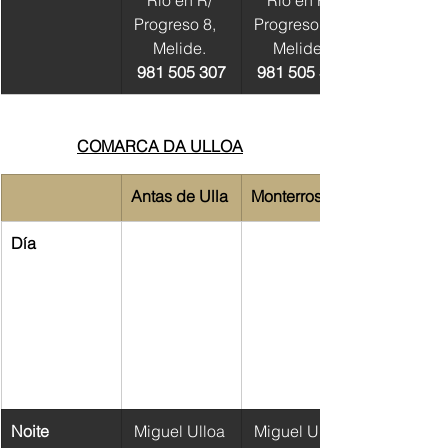
Río en R/ 
Río en R/ 
Progreso 8,   
Progreso 8,   
Melide. 
Melide. 
981 505 307
981 505 307
COMARCA DA ULLOA
Antas de Ulla
Monterroso
Día
​Noite
Miguel Ulloa 
Miguel Ulloa 