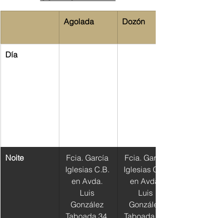
Agolada
Dozón 
Día
Noite
Fcia. García 
Fcia. García 
Iglesias C.B. 
Iglesias C.B. 
en Avda. 
en Avda. 
Luis 
Luis 
González 
González 
Taboada 34, 
Taboada 34, 