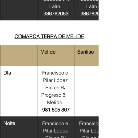
Lalín. 
Lalín. 
986782053
986782053
COMARCA TERRA DE MELIDE
Melide
​Santiso
​Día
Francisco e 
Pilar López 
Río en R/ 
Progreso 8,   
Melide. 
981 505 307
Noite
Francisco e 
Francisco e 
Pilar López 
Pilar López 