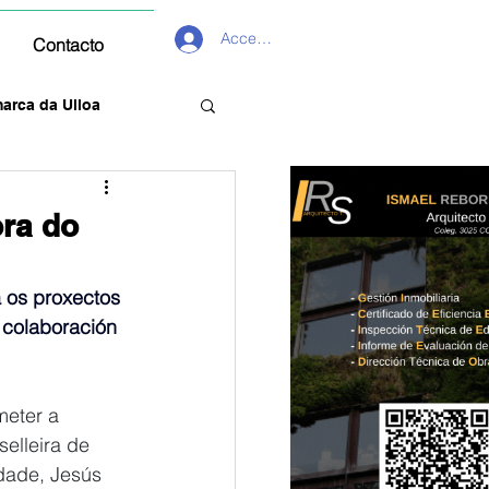
Acceder
Contacto
arca da Ulloa
ora do
 os proxectos 
 colaboración 
eter a 
elleira de 
dade, Jesús 