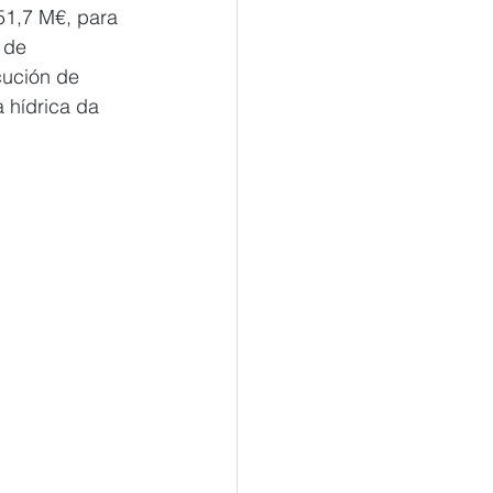
51,7 M€, para 
 de 
cución de 
 hídrica da 