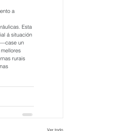
ento a 
ráulicas. Esta 
al á situación 
€ —case un 
 mellores 
rnas rurais 
nas 
Ver todo