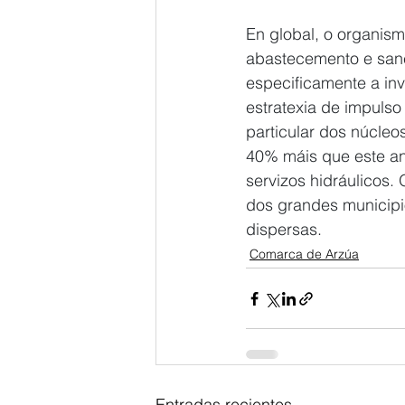
En global, o organis
abastecemento e sa
especificamente a inve
estratexia de impulso
particular dos núcle
40% máis que este ano
servizos hidráulicos. 
dos grandes municip
dispersas.
Comarca de Arzúa
Entradas recientes