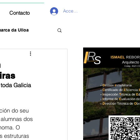
Acceder
Contacto
arca da Ulloa
n
iras
 toda Galicia
ción do seu 
e alumnas dos
noma. O 
 estruturas 