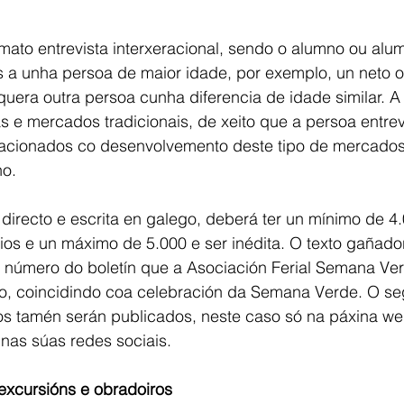
rmato entrevista interxeracional, sendo o alumno ou alu
 a unha persoa de maior idade, por exemplo, un neto o
quera outra persoa cunha diferencia de idade similar. A
as e mercados tradicionais, de xeito que a persoa entrev
lacionados co desenvolvemento deste tipo de mercado
no.
o directo e escrita en galego, deberá ter un mínimo de 4
os e un máximo de 5.000 e ser inédita. O texto gañador
 número do boletín que a Asociación Ferial Semana Ver
uño, coincidindo coa celebración da Semana Verde. O s
llos tamén serán publicados, neste caso só na páxina we
nas súas redes sociais.
excursións e obradoiros