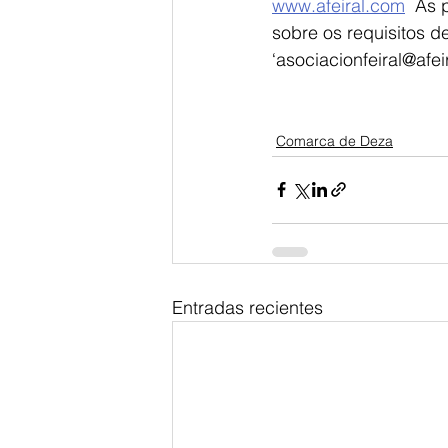
www.afeiral.com
  As 
sobre os requisitos d
‘asociacionfeiral@afe
Comarca de Deza
Entradas recientes