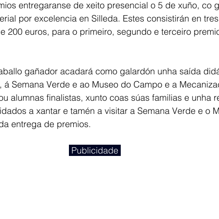
ios entregaranse de xeito presencial o 5 de xuño, co g
erial por excelencia en Silleda. Estes consistirán en tre
 e 200 euros, para o primeiro, segundo e terceiro premio
raballo gañador acadará como galardón unha saída didá
o, á Semana Verde e ao Museo do Campo e a Mecanizac
u alumnas finalistas, xunto coas súas familias e unha 
vidados a xantar e tamén a visitar a Semana Verde e o 
a entrega de premios.
 Publicidade 