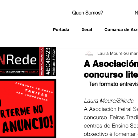
Quen Somos?
N
Portada
Xeral
Comarca de Arz
Laura Moure
26 mar
fotografía
A Asociación
concurso lite
Ten formato entrevi
Laura Moure/Silleda
A Asociación Feiral 
concurso ‘Feiras Trad
centros de Ensino Se
obxectivo é fomentar