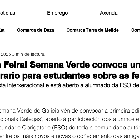
oticias
Emprego
Axenda
úa
Comarca de Deza
Comarca Terra de Melide
Com
 2025
3 min de lectura
 Feiral Semana Verde convoca u
rario para estudantes sobre as fe
sta interxeracional e está aberto a alumnado da ESO de
Semana Verde de Galicia vén de convocar a primeira edi
icionais Galegas’, aberto á participación dos alumnos 
cundario Obrigatorio (ESO) de toda a comunidade autó
 entre os máis novos e novas o coñecemento das antigas