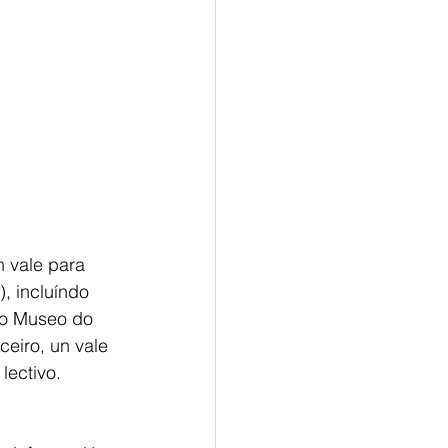
n vale para 
, incluíndo 
ao Museo do 
eiro, un vale 
lectivo.