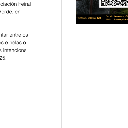
iación Feiral 
erde, en 
tar entre os 
s e nelas o 
s intencións 
25.