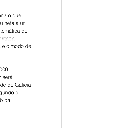
mna o que 
u neta a un 
 temática do
istada 
s e o modo de 
.000 
 será 
de de Galicia 
egundo e 
b da 