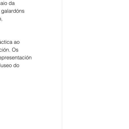
aio da 
s galardóns 
, 
ctica ao 
ión. Os 
representación 
Museo do 