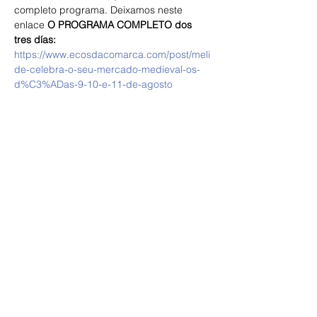
completo programa. Deixamos neste 
enlace 
O PROGRAMA COMPLETO dos 
tres días: 
https://www.ecosdacomarca.com/post/meli
de-celebra-o-seu-mercado-medieval-os-
d%C3%ADas-9-10-e-11-de-agosto
Compartir este evento
ECOS DA COMARCA
Escribe aquí o teu correo electrónico