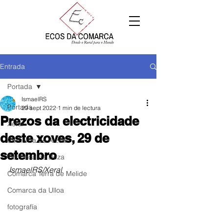
Entrada
Portada
IsmaelRS
Portada
29 sept 2022
1 min de lectura
Prezos da electricidade
Xeral
deste xoves, 29 de
Comarca de Arzúa
setembro
Comarca de Deza
IsmaelRS/Xeral
Comarca Terra de Melide
Comarca da Ulloa
fotografía