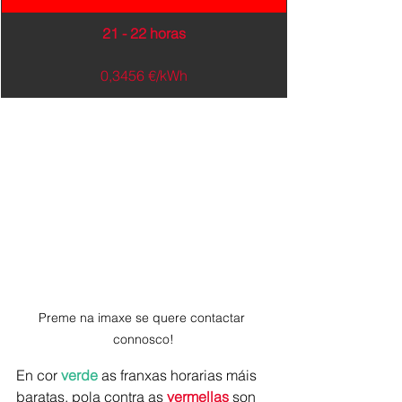
21 - 22 horas
0,3456 €/kWh
Preme na imaxe se quere contactar 
connosco!
En cor 
verde
as franxas horarias máis 
baratas, pola contra as 
vermellas
 son 