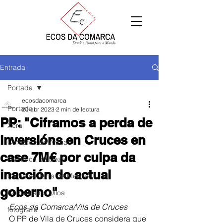
Entrada
Portada
ecosdacomarca
Portada
20 abr 2023
2 min de lectura
PP: "Ciframos a perda de
Xeral
inversións en Cruces en
Comarca de Arzúa
case 7M€ por culpa da
Comarca de Deza
inacción do actual
Comarca Terra de Melide
goberno"
Comarca da Ulloa
Ecos da Comarca/Vila de Cruces 
fotografía
O PP de Vila de Cruces considera que 