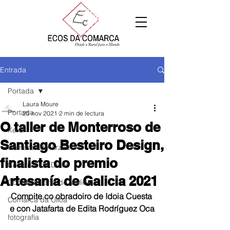
Entrada
Portada
Laura Moure
Portada
25 nov 2021
2 min de lectura
O taller de Monterroso de
Xeral
Santiago Besteiro Design,
Comarca de Arzúa
finalista do premio
Comarca de Deza
Artesanía de Galicia 2021
Comarca Terra de Melide
Compite co obradoiro de Idoia Cuesta 
Comarca da Ulloa
e con Jatafarta de Edita Rodríguez Oca
fotografía