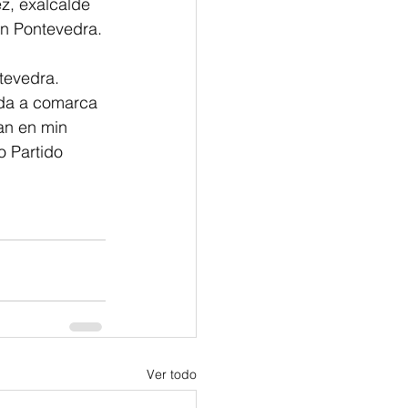
z, exalcalde 
en Pontevedra.
tevedra. 
oda a comarca 
an en min 
o Partido 
Ver todo