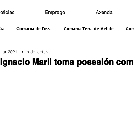
oticias
Emprego
Axenda
úa
Comarca de Deza
Comarca Terra de Melide
Com
mar 2021
1 min de lectura
 Ignacio Maril toma posesión co