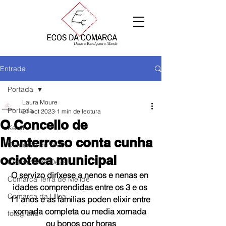
Entrada
Portada
Laura Moure
Portada
21 oct 2023
1 min de lectura
O Concello de
Xeral
Monterroso conta cunha
Comarca de Arzúa
ocioteca municipal
Comarca de Deza
O servizo diríxese a nenos e nenas en 
Comarca Terra de Melide
idades comprendidas entre os 3 e os 
Comarca da Ulloa
11 anos e as familias poden elixir entre 
xornada completa ou media xornada 
fotografía
ou bonos por horas