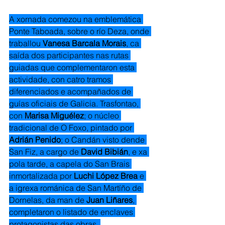
A xornada comezou na emblemática 
Ponte Taboada, sobre o río Deza, onde 
traballou 
Vanesa Barcala Morais
, ca 
saída dos participantes nas rutas 
guiadas que complementaron esta 
actividade, con catro tramos 
diferenciados e acompañados de 
guías oficiais de Galicia. Trasfontao, 
con 
Marisa Miguélez
; o núcleo 
tradicional de O Foxo, pintado por 
Adrián Penido
; o Candán visto dende 
San Fiz, a cargo de 
David Bibián
, e xa 
pola tarde, a capela do San Brais 
inmortalizada por 
Luchi López Brea
 e 
a igrexa románica de San Martíño de 
Dornelas, da man de 
Juan Liñares
, 
completaron o listado de enclaves 
protagonistas das obras. 