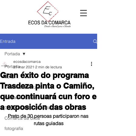
Entrada
Portada
ecosdacomarca
Portada
21 mar 2021
2 min de lectura
Gran éxito do programa
Xeral
Trasdeza pinta o Camiño,
Comarca de Arzúa
que continuará cun foro e
Comarca de Deza
a exposición das obras
Comarca Terra de Melide
Preto de 30 persoas participaron nas 
Comarca da Ulloa
rutas guiadas
fotografía