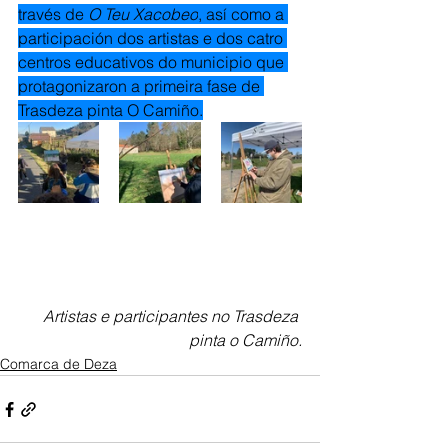
través de 
O Teu Xacobeo
, así como a 
participación dos artistas e dos catro 
centros educativos do municipio que 
protagonizaron a primeira fase de 
Trasdeza pinta O Camiño.
Artistas e participantes no Trasdeza 
pinta o Camiño.
Comarca de Deza