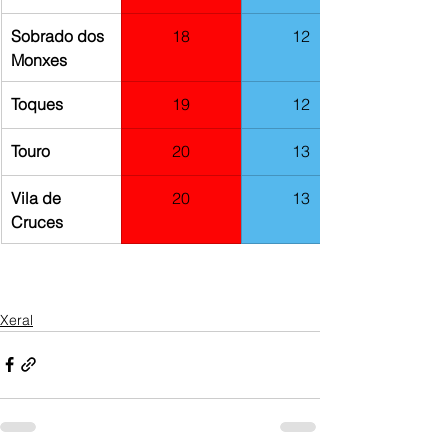
Sobrado dos 
18
12
Monxes
Toques
19
12
Touro
20
13
Vila de 
20
13
Cruces
Xeral