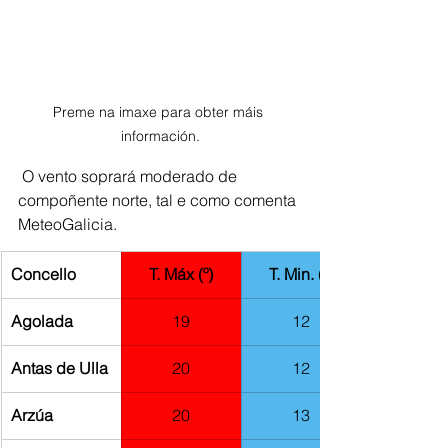
Preme na imaxe para obter máis 
información.
 O vento soprará moderado de 
compoñente norte, tal e como comenta 
MeteoGalicia.
Concello
T. Máx (º)
T. Min. (º)
​Agolada
19
12
Antas de Ulla
20
12
Arzúa
20
13