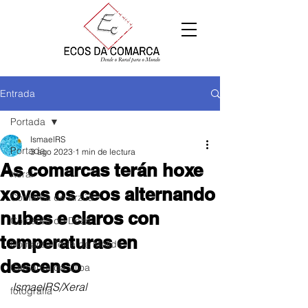
Entrada
Portada
IsmaelRS
Portada
3 ago 2023
1 min de lectura
As comarcas terán hoxe
Xeral
xoves os ceos alternando
Comarca de Arzúa
nubes e claros con
Comarca de Deza
temperaturas en
Comarca Terra de Melide
descenso
Comarca da Ulloa
IsmaelRS/Xeral
fotografía