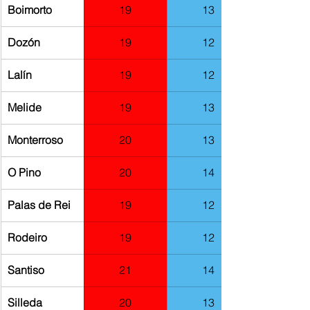
Boimorto
19
13
Dozón
19
12
Lalín
19
12
​Melide
19
13
Monterroso
20
13
O Pino
20
14
Palas de Rei
19
12
Rodeiro
19
12
​Santiso
21
14
​Silleda
20
13