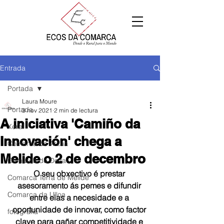
Entrada
Portada
Laura Moure
Portada
3 nov 2021
2 min de lectura
A iniciativa 'Camiño da
Xeral
Innovación' chega a
Comarca de Arzúa
Melide o 2 de decembro
Comarca de Deza
O seu obxectivo é prestar 
Comarca Terra de Melide
asesoramento ás pemes e difundir 
Comarca da Ulloa
entre elas a necesidade e a 
oportunidade de innovar, como factor 
fotografía
clave para gañar competitividade e 