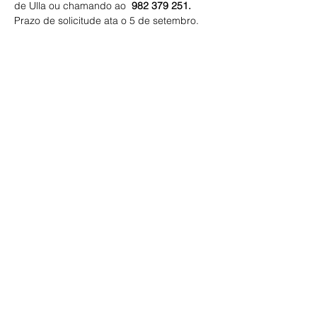
de Ulla ou chamando ao 
 982 379 251.
Prazo de solicitude ata o 5 de setembro. 
Compartir este evento
ECOS DA COMARCA
Escribe aquí o teu correo electrónico
Subscríbete agora