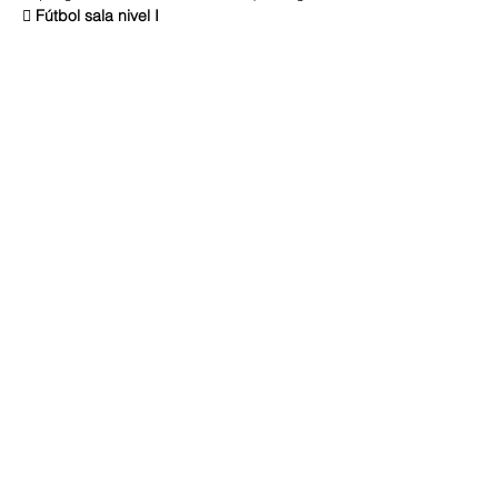
 Fútbol sala nivel I
 Ximnasia rítmica: 
Mary Poppins
.
…
LER MÁIS >
Compartir este evento
ECOS DA COMARCA
Escribe aquí o teu correo electrónico
Subscríbete agora