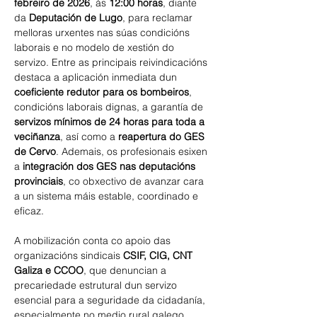
febreiro de 2026
, ás 
12:00 horas
, diante 
da 
Deputación de Lugo
, para reclamar 
melloras urxentes nas súas condicións 
laborais e no modelo de xestión do 
servizo. Entre as principais reivindicacións 
destaca a aplicación inmediata dun 
coeficiente redutor para os bombeiros
, 
condicións laborais dignas, a garantía de 
servizos mínimos de 24 horas para toda a 
veciñanza
, así como a 
reapertura do GES 
de Cervo
. Ademais, os profesionais esixen 
a 
integración dos GES nas deputacións 
provinciais
, co obxectivo de avanzar cara 
a un sistema máis estable, coordinado e 
eficaz.
A mobilización conta co apoio das 
organizacións sindicais 
CSIF, CIG, CNT 
Galiza e CCOO
, que denuncian a 
precariedade estrutural dun servizo 
esencial para a seguridade da cidadanía, 
especialmente no medio rural galego. 