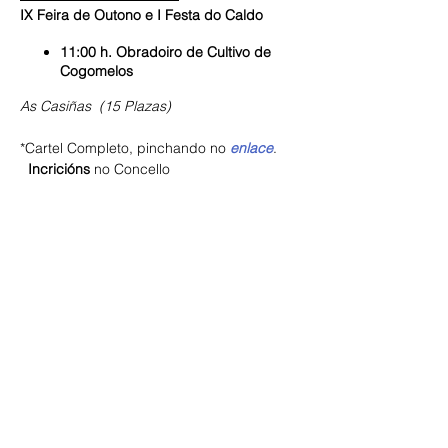
IX Feira de Outono e I Festa do Caldo
11:00 h. Obradoiro de Cultivo de
Cogomelos
As Casiñas (15 Plazas)
*Cartel Completo, pinchando no
enlace
.
Incricións
no Concello
Compartir este evento
ECOS DA COMARCA