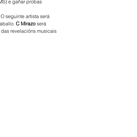
MS) e gañar probas 
O seguinte artista será 
aballo. 
C Mirazo
 será 
a das revelacións musicais 