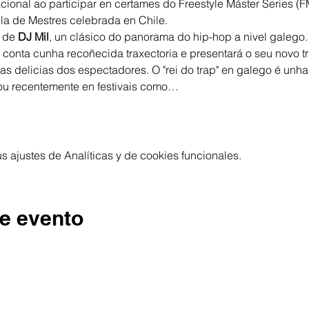
onal ao participar en certames do Freestyle Máster Series (F
lla de Mestres celebrada en Chile.
 de 
DJ Mil
, un clásico do panorama do hip-hop a nivel galego. 
 conta cunha recoñecida traxectoria e presentará o seu novo tr
á as delicias dos espectadores. O "rei do trap" en galego é unh
pou recentemente en festivais como…
 ajustes de Analíticas y de cookies funcionales.
e evento