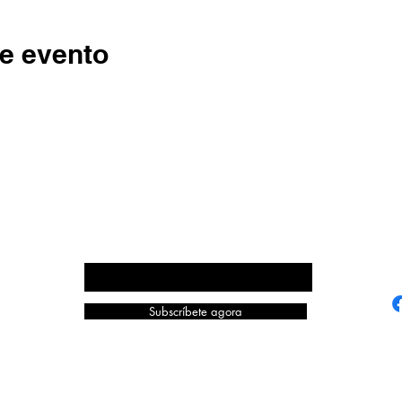
e evento
ECOS DA COMARCA
Escribe aquí o teu correo electrónico
Subscríbete agora