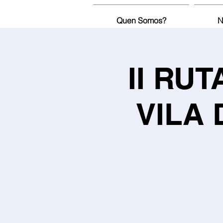
Quen Somos?
N
II RU
VILA 