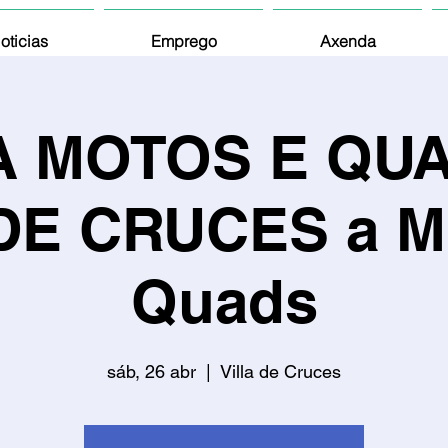
oticias
Emprego
Axenda
TA MOTOS E QU
DE CRUCES a M
Quads
sáb, 26 abr
  |  
Villa de Cruces