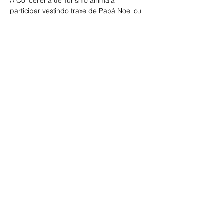
A Concellería de Turismo anima a 
participar vestindo traxe de Papá Noel ou 
incorporando algún…
LER MÁIS >
Compartir este evento
ECOS DA COMARCA
Escribe aquí o teu correo electrónico
Subscríbete agora