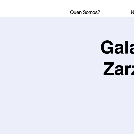
Quen Somos?
N
Gal
Zar