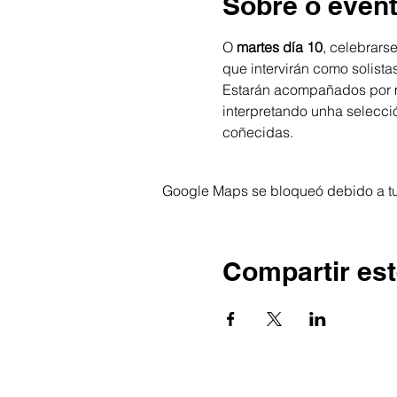
Sobre o even
O
 martes día 10
, celebrars
que intervirán como solist
Estarán acompañados por m
interpretando unha selecci
coñecidas.
Google Maps se bloqueó debido a tus
Compartir est