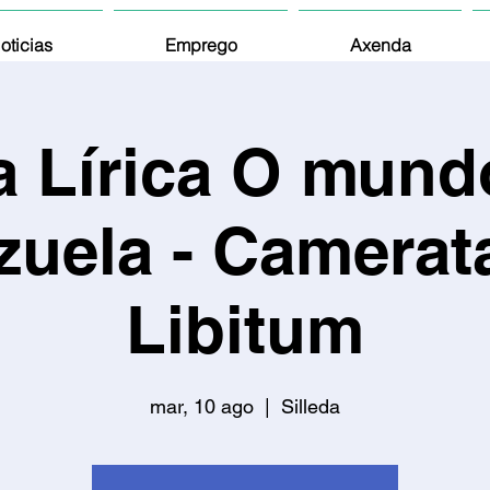
oticias
Emprego
Axenda
a Lírica O mund
zuela - Camerat
Libitum
mar, 10 ago
  |  
Silleda