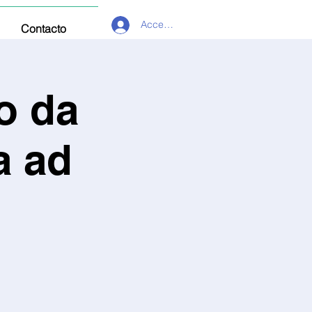
Acceder
Contacto
o da
a ad