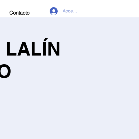
Acceder
Contacto
 LALÍN
RO