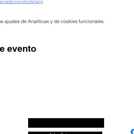
feiradococidodelalin
 ajustes de Analíticas y de cookies funcionales.
e evento
ECOS DA COMARCA
Escribe aquí o teu correo electrónico