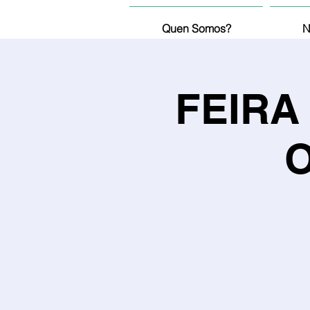
Quen Somos?
N
FEIRA
O