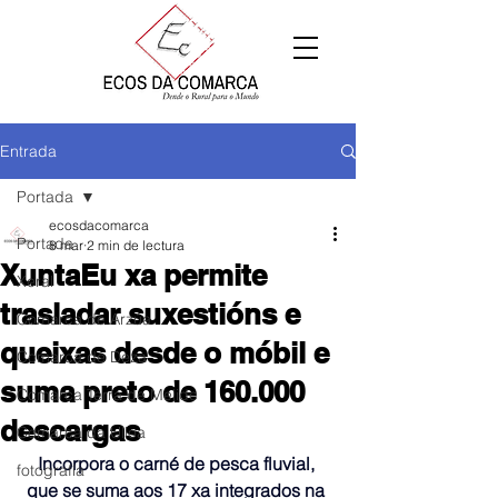
Entrada
Portada
ecosdacomarca
Portada
8 mar
2 min de lectura
XuntaEu xa permite
Xeral
trasladar suxestións e
Comarca de Arzúa
queixas desde o móbil e
Comarca de Deza
suma preto de 160.000
Comarca Terra de Melide
descargas
Comarca da Ulloa
Incorpora o carné de pesca fluvial, 
fotografía
que se suma aos 17 xa integrados na 