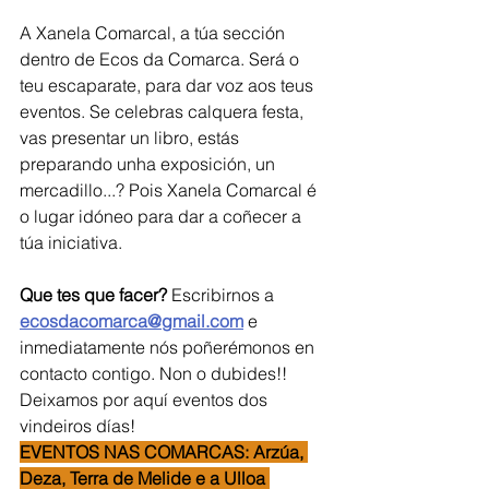
A Xanela Comarcal, a túa sección 
dentro de Ecos da Comarca. Será o 
teu escaparate, para dar voz aos teus 
eventos. Se celebras calquera festa, 
vas presentar un libro, estás 
preparando unha exposición, un 
mercadillo...? Pois Xanela Comarcal é 
o lugar idóneo para dar a coñecer a 
túa iniciativa.   
Que tes que facer?
 Escribirnos a 
ecosdacomarca@gmail.com
 e 
inmediatamente nós poñerémonos en 
contacto contigo. Non o dubides!!  
Deixamos por aquí eventos dos 
vindeiros días!
EVENTOS NAS COMARCAS: Arzúa, 
Deza, Terra de Melide e a Ulloa 