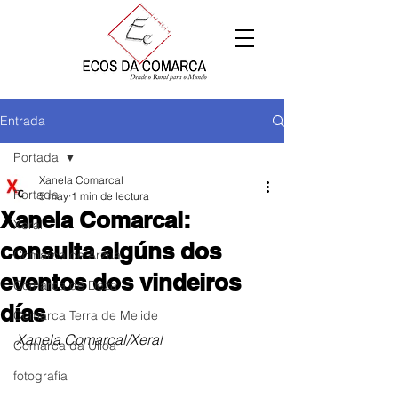
Entrada
Portada
Xanela Comarcal
Portada
5 may
1 min de lectura
Xanela Comarcal:
Xeral
consulta algúns dos
Comarca de Arzúa
eventos dos vindeiros
Comarca de Deza
días
Comarca Terra de Melide
Xanela Comarcal/Xeral
Comarca da Ulloa
fotografía