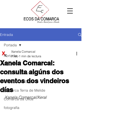
Entrada
Portada
Xanela Comarcal
Portada
7 feb
1 min de lectura
Xanela Comarcal:
Xeral
consulta algúns dos
Comarca de Arzúa
eventos dos vindeiros
Comarca de Deza
días
Comarca Terra de Melide
Xanela Comarcal/Xeral
Comarca da Ulloa
fotografía