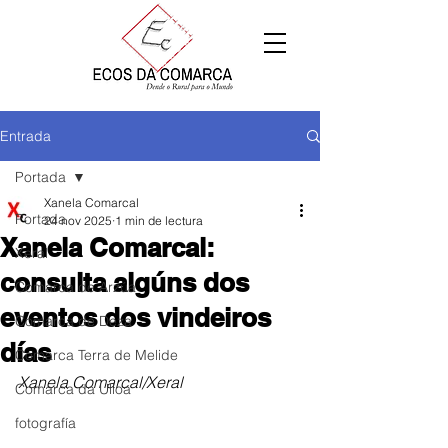
Entrada
Portada
Xanela Comarcal
Portada
24 nov 2025
1 min de lectura
Xanela Comarcal:
Xeral
consulta algúns dos
Comarca de Arzúa
eventos dos vindeiros
Comarca de Deza
días
Comarca Terra de Melide
Xanela Comarcal/Xeral
Comarca da Ulloa
fotografía