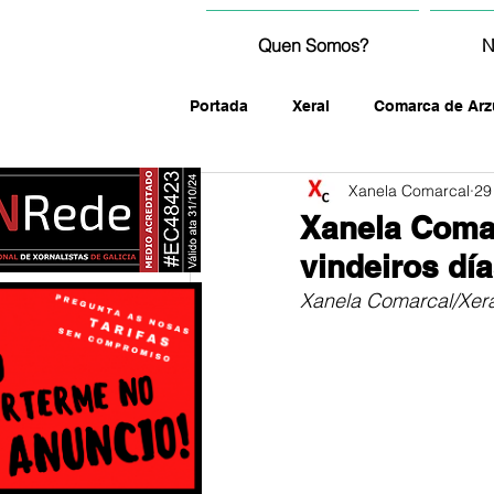
Quen Somos?
N
Portada
Xeral
Comarca de Arz
Xanela Comarcal
29
fotografía
Xanela Comar
vindeiros dí
Xanela Comarcal/Xera