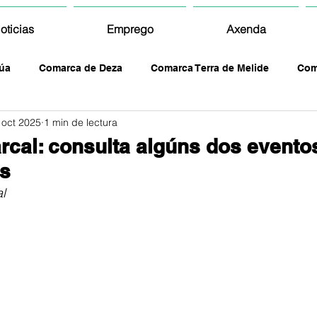
oticias
Emprego
Axenda
úa
Comarca de Deza
Comarca Terra de Melide
Com
 oct 2025
1 min de lectura
cal: consulta algúns dos evento
as
l