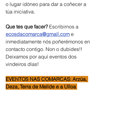
o lugar idóneo para dar a coñecer a 
túa iniciativa.   
Que tes que facer?
 Escribirnos a 
ecosdacomarca@gmail.com
 e 
inmediatamente nós poñerémonos en 
contacto contigo. Non o dubides!!  
Deixamos por aquí eventos dos 
vindeiros días!
EVENTOS NAS COMARCAS: Arzúa, 
Deza, Terra de Melide e a Ulloa 