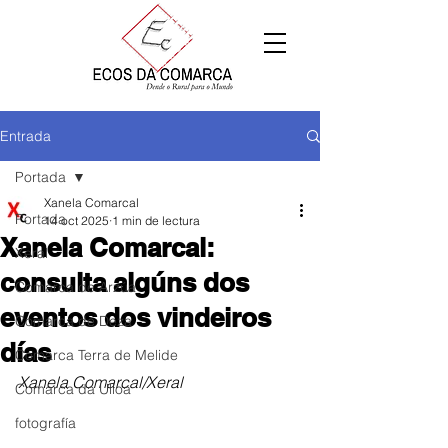
Entrada
Portada
Xanela Comarcal
Portada
14 oct 2025
1 min de lectura
Xanela Comarcal:
Xeral
consulta algúns dos
Comarca de Arzúa
eventos dos vindeiros
Comarca de Deza
días
Comarca Terra de Melide
Xanela Comarcal/Xeral
Comarca da Ulloa
fotografía