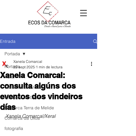
Entrada
Portada
Xanela Comarcal
Portada
22 sept 2025
1 min de lectura
Xanela Comarcal:
Xeral
consulta algúns dos
Comarca de Arzúa
eventos dos vindeiros
Comarca de Deza
días
Comarca Terra de Melide
Xanela Comarcal/Xeral
Comarca da Ulloa
fotografía