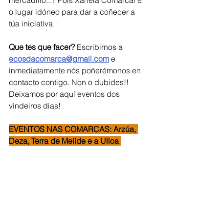
o lugar idóneo para dar a coñecer a 
túa iniciativa.   
Que tes que facer?
 Escribirnos a 
ecosdacomarca@gmail.com
 e 
inmediatamente nós poñerémonos en 
contacto contigo. Non o dubides!!  
Deixamos por aquí eventos dos 
vindeiros días!
EVENTOS NAS COMARCAS: Arzúa, 
Deza, Terra de Melide e a Ulloa 