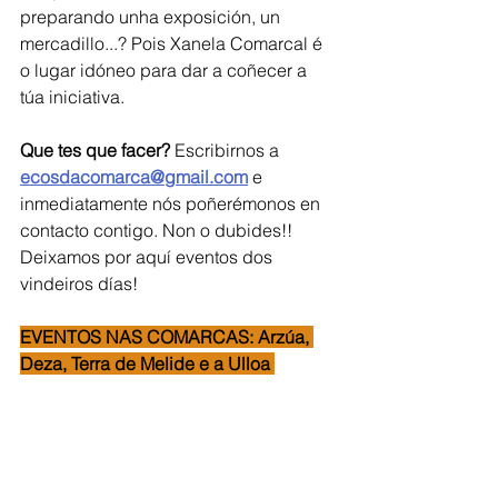
preparando unha exposición, un 
mercadillo...? Pois Xanela Comarcal é 
o lugar idóneo para dar a coñecer a 
túa iniciativa.   
Que tes que facer?
 Escribirnos a 
ecosdacomarca@gmail.com
 e 
inmediatamente nós poñerémonos en 
contacto contigo. Non o dubides!!  
Deixamos por aquí eventos dos 
vindeiros días!
EVENTOS NAS COMARCAS: Arzúa, 
Deza, Terra de Melide e a Ulloa 