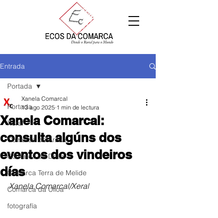
Entrada
Portada
Xanela Comarcal
Portada
13 ago 2025
1 min de lectura
Xanela Comarcal:
Xeral
consulta algúns dos
Comarca de Arzúa
eventos dos vindeiros
Comarca de Deza
días
Comarca Terra de Melide
Xanela Comarcal/Xeral
Comarca da Ulloa
fotografía