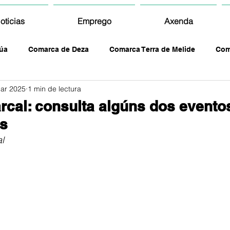
oticias
Emprego
Axenda
úa
Comarca de Deza
Comarca Terra de Melide
Com
ar 2025
1 min de lectura
cal: consulta algúns dos evento
as
l