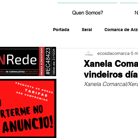
Quen Somos?
N
Portada
Xeral
Comarca de Arz
ecosdacomarca
5 m
fotografía
Xanela Comar
vindeiros dí
Xanela Comarcal/Xera