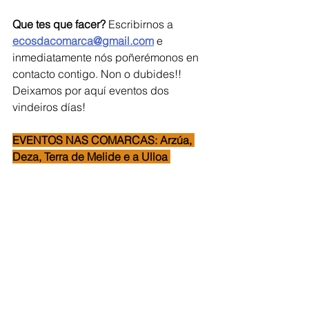
Que tes que facer?
 Escribirnos a 
ecosdacomarca@gmail.com
 e 
inmediatamente nós poñerémonos en 
contacto contigo. Non o dubides!!  
Deixamos por aquí eventos dos 
vindeiros días!
EVENTOS NAS COMARCAS: Arzúa, 
Deza, Terra de Melide e a Ulloa 