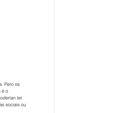
. Pero os 
 é o 
derían ter 
s sociais ou 