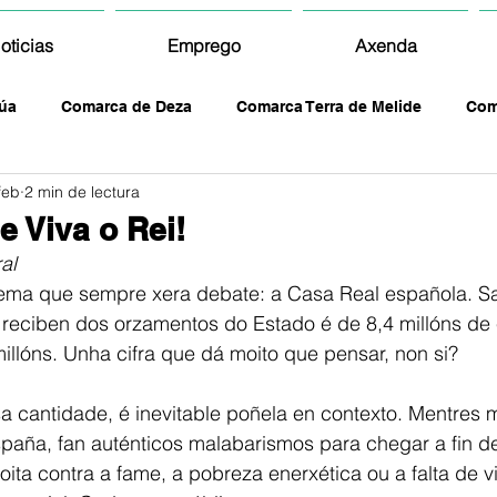
oticias
Emprego
Axenda
úa
Comarca de Deza
Comarca Terra de Melide
Com
feb
2 min de lectura
e Viva o Rei!
al
tema que sempre xera debate: a Casa Real española. S
reciben dos orzamentos do Estado é de 8,4 millóns de e
millóns. Unha cifra que dá moito que pensar, non si?
cantidade, é inevitable poñela en contexto. Mentres mo
paña, fan auténticos malabarismos para chegar a fin d
ita contra a fame, a pobreza enerxética ou a falta de v