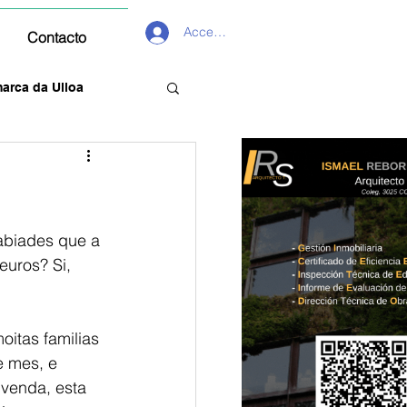
Acceder
Contacto
arca da Ulloa
abiades que a 
uros? Si, 
itas familias 
e mes, e 
ivenda, esta 