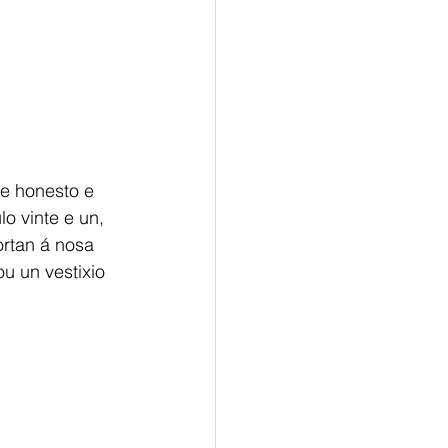
e honesto e 
o vinte e un, 
ortan á nosa 
u un vestixio 