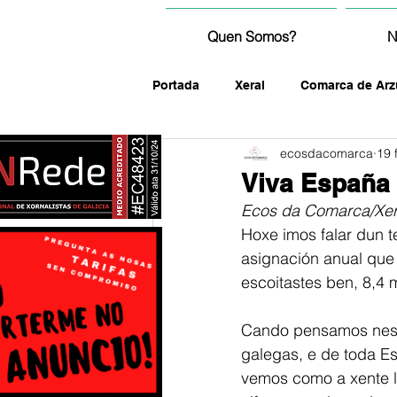
Quen Somos?
N
Portada
Xeral
Comarca de Arz
ecosdacomarca
19 
fotografía
Viva España 
Ecos da Comarca/Xer
Hoxe imos falar dun 
asignación anual que 
escoitastes ben, 8,4 
Cando pensamos nesa 
galegas, e de toda Es
vemos como a xente lo