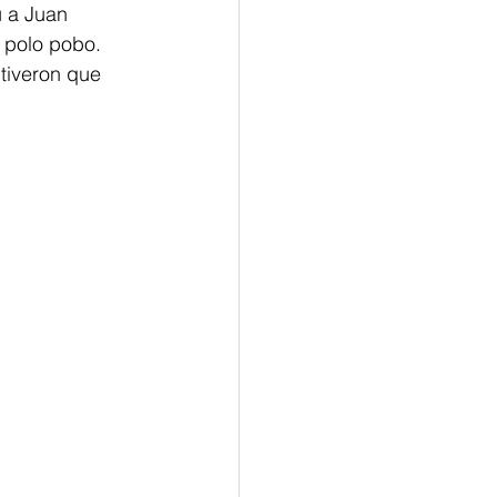
 a Juan 
 polo pobo. 
tiveron que 