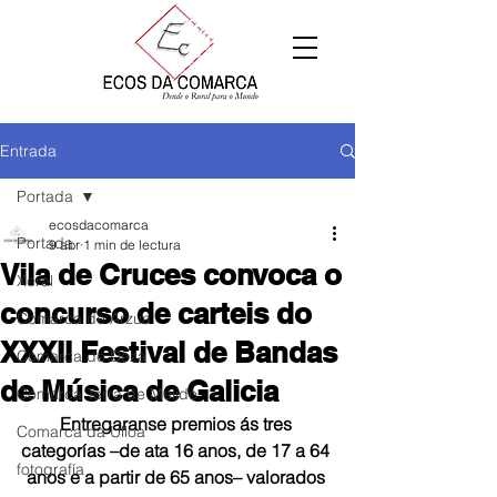
Entrada
Portada
ecosdacomarca
Portada
9 abr
1 min de lectura
Vila de Cruces convoca o
Xeral
concurso de carteis do
Comarca de Arzúa
XXXII Festival de Bandas
Comarca de Deza
de Música de Galicia
Comarca Terra de Melide
Entregaranse premios ás tres 
Comarca da Ulloa
categorías –de ata 16 anos, de 17 a 64 
fotografía
anos e a partir de 65 anos– valorados 