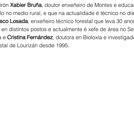
irón 
Xabier Bruña
, doutor enxeñeiro de Montes e educad
o no medio rural, e que na actualidade é técnico no distr
isco Losada
, enxeñeiro técnico forestal que leva 30 ano
s en distintos postos e actualmente é xefe de área no Se
 e 
Cristina Fernández
, doutora en Bioloxía e investigad
stal de Lourizán desde 1995. 