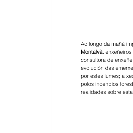
Ao longo da mañá imp
Montalvà,
 enxeñeiros
consultora de enxeñe
evolución das emerxen
por estes lumes; a x
polos incendios fores
realidades sobre esta