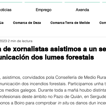
oticias
Emprego
Axenda
úa
Comarca de Deza
Comarca Terra de Melide
Com
 2023
2 min de lectura
a de xornalistas asistimos a un s
nicación dos lumes forestais
, asistimos, convidados pola Consellería de Medio Rural
unicación dos incendios forestais. Participamos unha t
ntos medios galegos. Durante toda a mañá houbo distint
profesionais deste ámbito no Pazo de Quián, en Sergude
monos a Boiro para comprobar
 in situ
 os danos dun incen