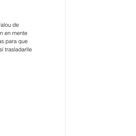
Falou de 
en en mente 
as para que 
 trasladarlle 