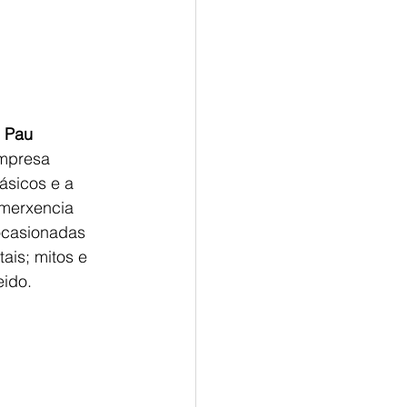
 
Pau 
empresa 
ásicos e a 
emerxencia 
ocasionadas 
ais; mitos e 
ido. 