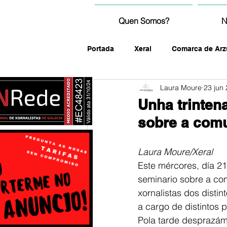
Quen Somos?
N
Portada
Xeral
Comarca de Arz
Laura Moure
23 jun
fotografía
Unha trinten
sobre a comu
Laura Moure/Xeral
Este mércores, día 21
seminario sobre a com
xornalistas dos disti
a cargo de distintos 
Pola tarde desprazá