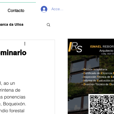
Acceder
Contacto
arca da Ulloa
eminario
, ao un 
rintena de 
as ponencias 
, Boqueixón. 
dio forestal 