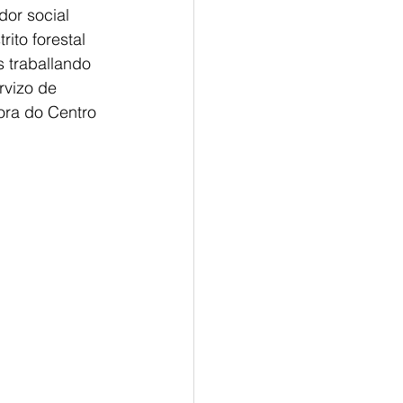
or social 
ito forestal 
s traballando 
rvizo de 
ora do Centro 