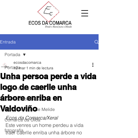
Entrada
Portada
ecosdacomarca
Portada
12 mar
1 min de lectura
Unha persoa perde a vida
Xeral
logo de caerlle unha
Comarca de Arzúa
árbore enriba en
Comarca de Deza
Valdoviño
Comarca Terra de Melide
Ecos da Comarca/Xeral
Comarca da Ulloa
Este venres un home perdeu a vida 
fotografía
traer caerlle enriba unha árbore no 