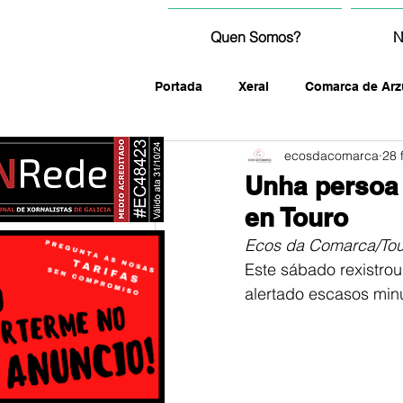
Quen Somos?
N
Portada
Xeral
Comarca de Arz
ecosdacomarca
28 
fotografía
Unha persoa 
en Touro
Ecos
da
Comarca/Tou
Este sábado rexistrou
alertado escasos minu