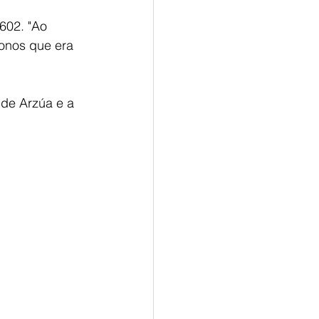
602. "Ao 
onos que era 
 de Arzúa e a 