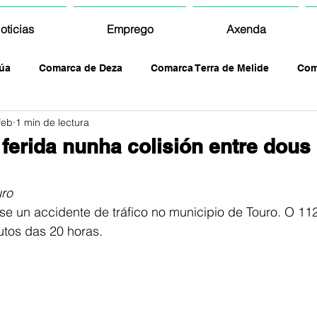
oticias
Emprego
Axenda
úa
Comarca de Deza
Comarca Terra de Melide
Com
feb
1 min de lectura
ferida nunha colisión entre dous
ro
se un accidente de tráfico no municipio de Touro. O 112 
tos das 20 horas. 