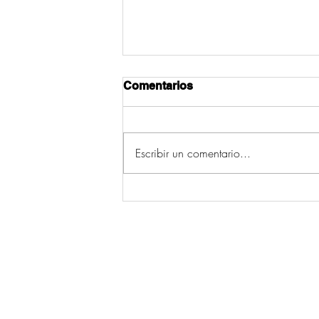
Comentarios
Escribir un comentario...
Os cinco concellos con
máis incendios da
provincia de Pontevedra
(2006-2015) están en Deza